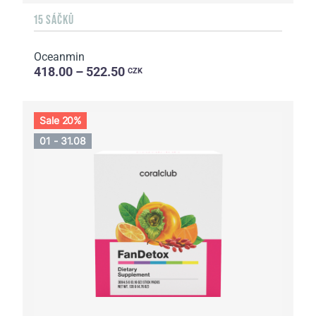
15 SÁČKŮ
Oceanmin
418.00 – 522.50
CZK
Sale 20%
01 - 31.08