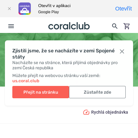
Otevřít v aplikaci
Otevřít
Google Play
VHODNÉ PRO
Zjistili jsme, že se nacházíte v zemi Spojené
státy
VEGATARIÁNY/VEGANY
Nacházíte se na stránce, která přijímá objednávky pro
zemi Česká republika
Můžete přejít na webovou stránku vaší země:
us.coral.club
Přejít na stránku
Zůstaňte zde
Produkty
Speciální dieta
Vhodné pro vegatariány/vegany
Rychlá objednávka