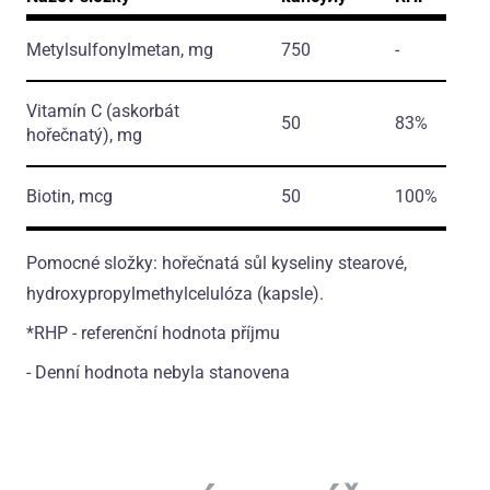
Metylsulfonylmetan, mg
750
-
Vitamín C
(askorbát
50
83%
hořečnatý)
, mg
Biotin, mcg
50
100%
Pomocné složky: hořečnatá sůl kyseliny stearové,
hydroxypropylmethylcelulóza (kapsle).
*RHP - referenční hodnota příjmu
- Denní hodnota nebyla stanovena