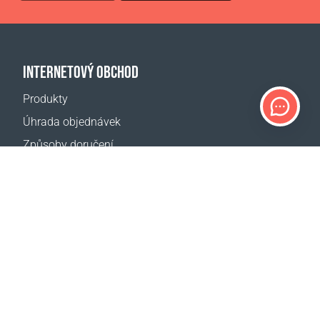
INTERNETOVÝ OBCHOD
Produkty
Úhrada objednávek
Způsoby doručení
Vrácení zboží
Kalkulačka doručení
Mapa webové stránky
PODPORA
Kontakty
Pomoc