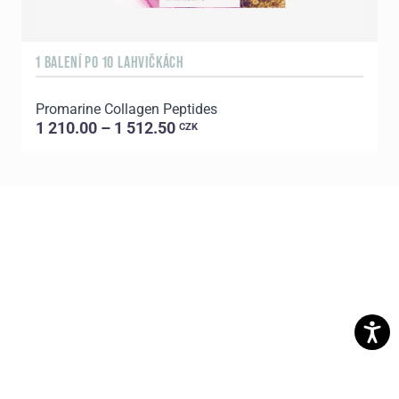
1 BALENÍ PO 10 LAHVIČKÁCH
3
Promarine Collagen Peptides
P
1 210.00 – 1 512.50
CZK