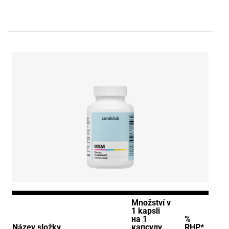
Množství v
1 kapsli
на 1
%
Název složky
капсулу
RHP*