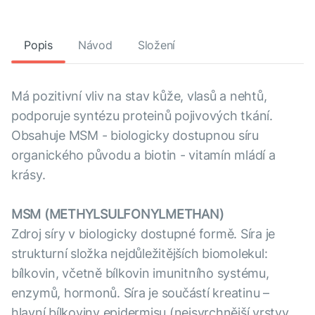
Popis
Návod
Složení
Má pozitivní vliv na stav kůže, vlasů a nehtů,
podporuje syntézu proteinů pojivových tkání.
Obsahuje MSM - biologicky dostupnou síru
organického původu a biotin - vitamín mládí a
krásy.
MSM (METHYLSULFONYLMETHAN)
Zdroj síry v biologicky dostupné formě. Síra je
strukturní složka nejdůležitějších biomolekul:
bílkovin, včetně bílkovin imunitního systému,
enzymů, hormonů. Síra je součástí kreatinu –
hlavní bílkoviny epidermisu (nejsvrchnější vrstvy