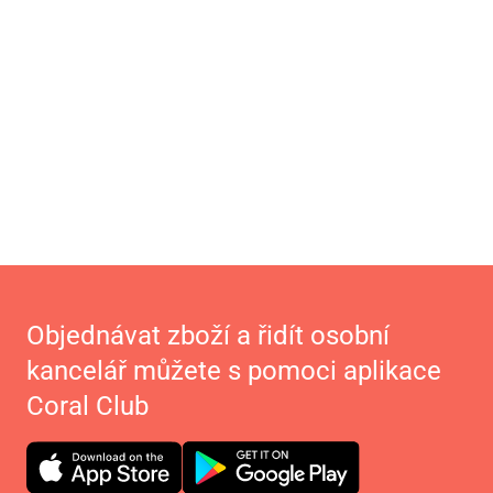
Objednávat zboží a řidít osobní
kancelář můžete s pomoci aplikace
Coral Club