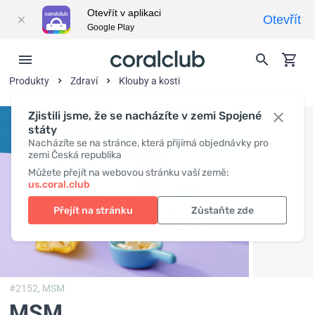
Otevřít v aplikaci
Otevřít
Google Play
Produkty
Zdraví
Klouby a kosti
Zjistili jsme, že se nacházíte v zemi Spojené
státy
Nacházíte se na stránce, která přijímá objednávky pro
zemi Česká republika
Můžete přejít na webovou stránku vaší země:
us.coral.club
Přejít na stránku
Zůstaňte zde
#2152,
MSM
MSM