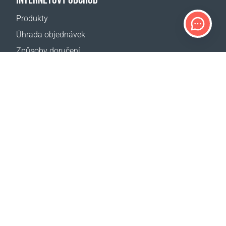
Produkty
Úhrada objednávek
Způsoby doručení
Vrácení zboží
Kalkulačka doručení
Mapa webové stránky
PODPORA
Kontakty
Pomoc
Kde koupit
NAŠE WEBY