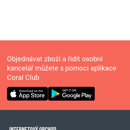
Objednávat zboží a řidít osobní
kancelář můžete s pomoci aplikace
Coral Club
INTERNETOVÝ OBCHOD