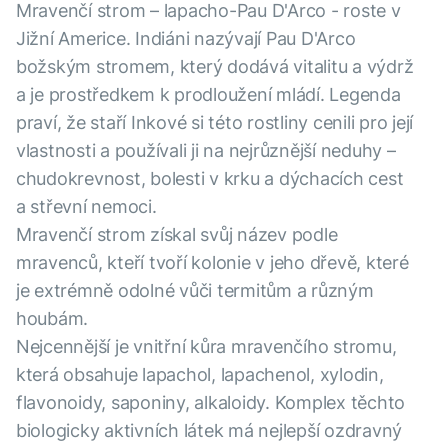
Mravenčí strom – lapacho-Pau D'Arco - roste v
Jižní Americe. Indiáni nazývají Pau D'Arco
božským stromem, který dodává vitalitu a výdrž
a je prostředkem k prodloužení mládí. Legenda
praví, že staří Inkové si této rostliny cenili pro její
vlastnosti a používali ji na nejrůznější neduhy –
chudokrevnost, bolesti v krku a dýchacích cest
a střevní nemoci.
Mravenčí strom získal svůj název podle
mravenců, kteří tvoří kolonie v jeho dřevě, které
je extrémně odolné vůči termitům a různým
houbám.
Nejcennější je vnitřní kůra mravenčího stromu,
která obsahuje lapachol, lapachenol, xylodin,
flavonoidy, saponiny, alkaloidy. Komplex těchto
biologicky aktivních látek má nejlepší ozdravný