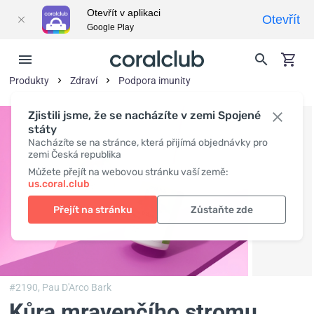
Otevřít v aplikaci
Otevřít
Google Play
Produkty
Zdraví
Podpora imunity
Zjistili jsme, že se nacházíte v zemi Spojené
státy
Nacházíte se na stránce, která přijímá objednávky pro
zemi Česká republika
Můžete přejít na webovou stránku vaší země:
us.coral.club
Přejít na stránku
Zůstaňte zde
#2190,
Pau D'Arco Bark
Kůra mravenčího stromu