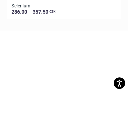
Selenium
C
286.00 – 357.50
CZK