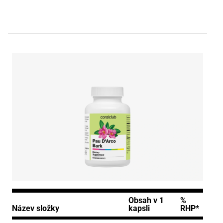
Obsah v 1
%
Název složky
kapsli
RHP*