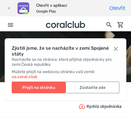
Otevřít v aplikaci
Otevřít
Google Play
Zjistili jsme, že se nacházíte v zemi Spojené
PAMĚŤ A POZORNOST
státy
Nacházíte se na stránce, která přijímá objednávky pro
zemi Česká republika
Můžete přejít na webovou stránku vaší země:
us.coral.club
Přejít na stránku
Zůstaňte zde
Produkty
Zdraví
Paměť a pozornost
Rychlá objednávka