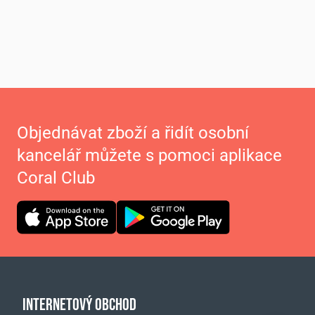
Objednávat zboží a řidít osobní
kancelář můžete s pomoci aplikace
Coral Club
INTERNETOVÝ OBCHOD