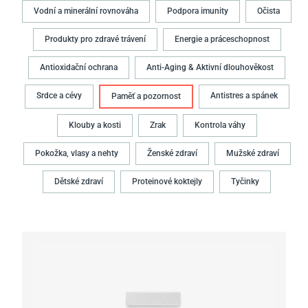
Vodní a minerální rovnováha
Podpora imunity
Očista
Produkty pro zdravé trávení
Energie a práceschopnost
Antioxidační ochrana
Anti-Aging & Aktivní dlouhověkost
Srdce a cévy
Antistres a spánek
Paměť a pozornost
Klouby a kosti
Zrak
Kontrola váhy
Pokožka, vlasy a nehty
Ženské zdraví
Mužské zdraví
Dětské zdraví
Proteinové koktejly
Tyčinky