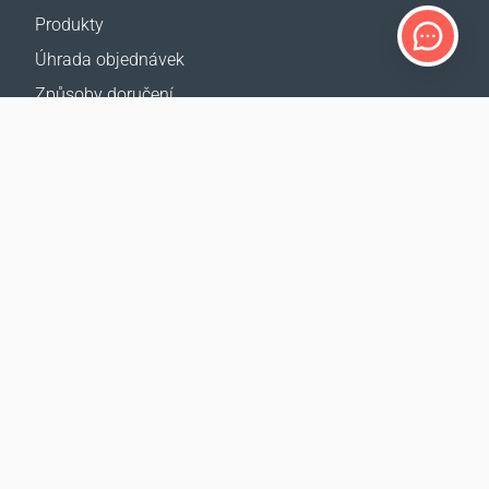
Produkty
Úhrada objednávek
Způsoby doručení
Vrácení zboží
Kalkulačka doručení
Mapa webové stránky
PODPORA
Kontakty
Pomoc
Kde koupit
NAŠE WEBY