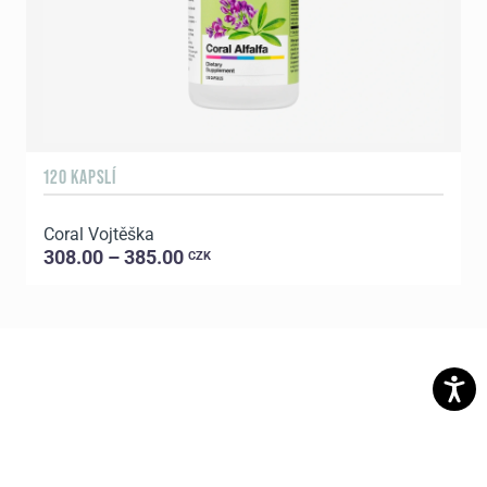
120 KAPSLÍ
1
Coral Vojtěška
C
308.00 – 385.00
CZK