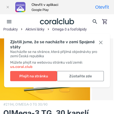
Otevřít v aplikaci
Otevřít
Google Play
Produkty
Aktivní látky
Omega-3 a fosfolipidy
Zjistili jsme, že se nacházíte v zemi Spojené
státy
Nacházíte se na stránce, která přijímá objednávky pro
zemi Česká republika
Můžete přejít na webovou stránku vaší země:
us.coral.club
Přejít na stránku
Zůstaňte zde
#2194,
O!MEGA-3 TG 30/90
O!Мega-3 TG
, 30 kapslí