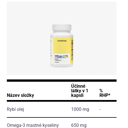
Účinné
látky v 1
%
Název složky
kapsli
RHP*
Rybí olej
1000 mg
-
Omega-3 mastné kyseliny
650 mg