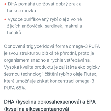
DHA pomáhá udržovat dobrý zrak a
funkce mozku
vysoce purifikovaný rybí olej z volně
žíjících ančoviček, sardinek, makrel a
tuňáků
Obnovená triglyceridová forma omega-3 PUFA
je svou strukturou blízká té přírodní, proto je
organismem snadno a rychle vstřebávána.
Vysoká kvalita produktu je zajištěna ekologicky
šetrnou technologií čištění rybího oleje Flutex,
která umožňuje získat koncentraci omega-3
PUFA 65%.
DHA (kyselina dokosahexaenová) a EPA
(kyselina eikosapentaenová)