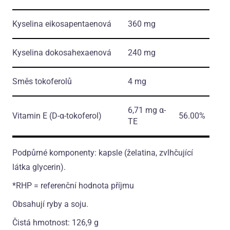
Kyselina eikosapentaenová
360 mg
Kyselina dokosahexaenová
240 mg
Směs tokoferolů
4 mg
6,71 mg α-
Vitamin E
(D-α-tokoferol)
56.00%
TE
Podpůrné komponenty: kapsle (želatina, zvlhčující
látka glycerin).
*RHP = referenční hodnota příjmu
Obsahují ryby a soju.
Čistá hmotnost: 126,9 g