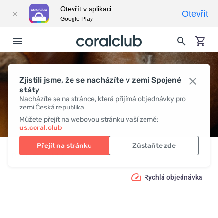
Otevřít v aplikaci
Otevřít
Google Play
Zjistili jsme, že se nacházíte v zemi Spojené
OMEGA-3 A FOSFOLIPIDY
státy
Nacházíte se na stránce, která přijímá objednávky pro
zemi Česká republika
Můžete přejít na webovou stránku vaší země:
us.coral.club
Přejít na stránku
Zůstaňte zde
Produkty
Aktivní látky
Omega-3 a fosfolipidy
Rychlá objednávka