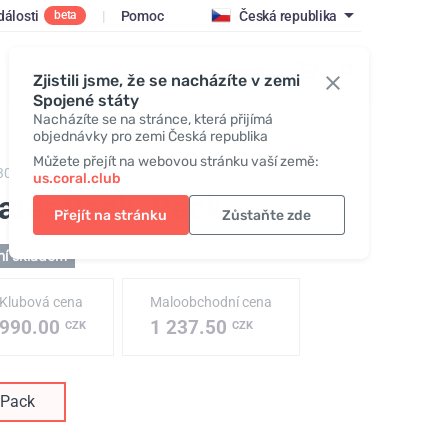
dálosti
|
Pomoc
Česká republika
beta
Vstoupit
Zjistili jsme, že se nacházíte v zemi
Spojené státy
Nacházíte se na stránce, která přijímá
objednávky pro zemi Česká republika
Můžete přejít na webovou stránku vaší země:
3080,
Water Pack №1
us.coral.club
ater Pack
, Pack
Přejít na stránku
Zůstaňte zde
ní skladem
Klubová cena
Maloobchodní cena
990.00
1 237.50
CZK
CZK
Pack