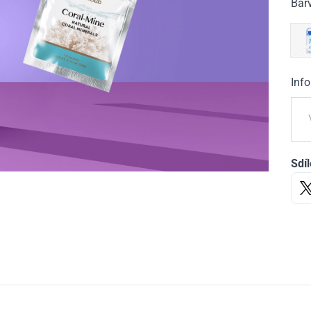
Bar
Inf
Sdíl