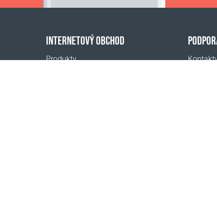
INTERNETOVÝ OBCHOD
PODPOR
Produkty
Kontakt
Úhrada objednávek
Pomoc
Způsoby doručení
Kde koup
Vrácení zboží
Kalkulačka doručení
Mapa webové stránky
1999 - 2026 © Coral Club.
Všechna práva vyhrazena
Coral Club Česká republika
Podmínky prodeje
Podmínky r