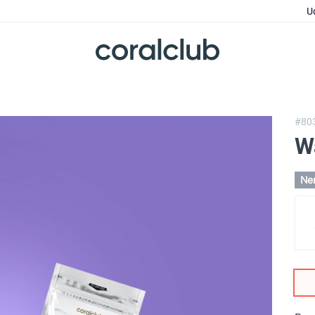
U
#80
W
Ne