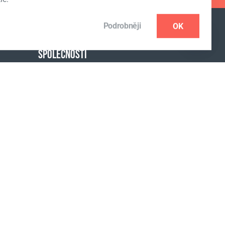
Podrobněji
OK
ŽÁDOST O ZASÍLÁNÍ NEWSLETTERŮ
SPOLEČNOSTI
VÝBĚR INTERNETOVÉHO OBCHODU