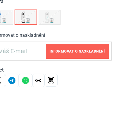
va
ormovat o naskladnění
INFORMOVAT O NASKLADNĚNÍ
et