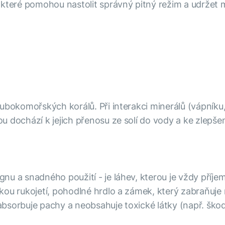
 které pomohou nastolit správný pitný režim a udržet
ubokomořských korálů. Při interakci minerálů (vápníku
 dochází k jejich přenosu ze solí do vody a ke zlepšení
nu a snadného použití - je láhev, kterou je vždy příje
kou rukojetí, pohodlné hrdlo a zámek, který zabraňuj
sorbuje pachy a neobsahuje toxické látky (např. škodl