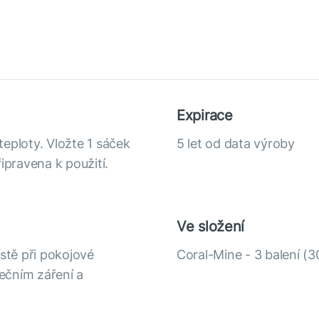
Expirace
eploty. Vložte 1 sáček
5 let od data výroby
ipravena k použití.
Ve složení
stě při pokojové
Coral-Mine - 3 balení (30
ečním záření a