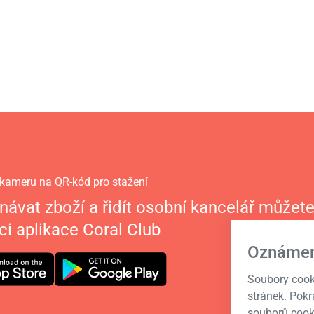
kameru na QR-kód pro stažení
návat zboží a řidít osobní kancelář můžete
i aplikace Coral Club
Oznámen
Soubory cook
stránek. Pok
souborů cook