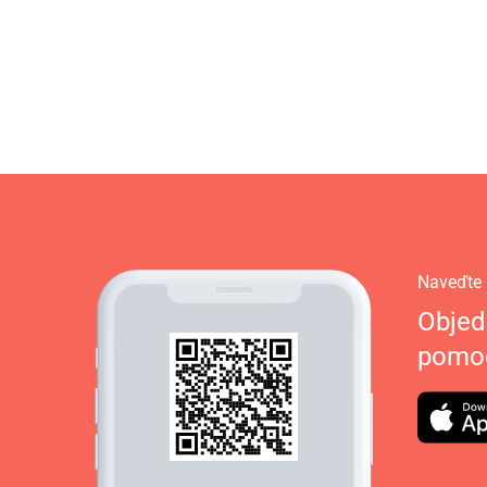
Naveďte 
Objed
pomoc