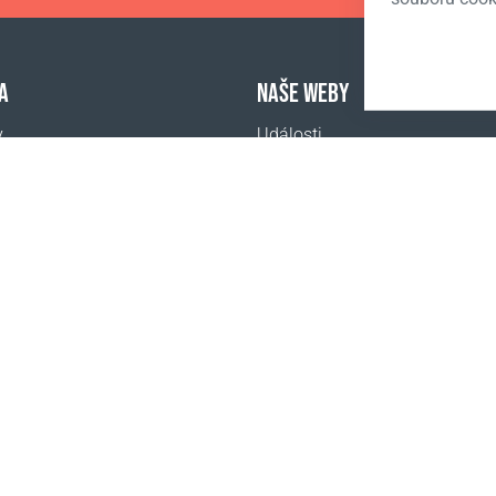
A
NAŠE WEBY
y
Události
CBA
it
egistrace
Ochrana osobních údajů
www.coralclubglobal.com/