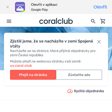
Otevřít v aplikaci
Otevřít
Google Play
Zjistili jsme, že se nacházíte v zemi Spojené
RECOVER PACK
státy
Nacházíte se na stránce, která přijímá objednávky pro
zemi Česká republika
Můžete přejít na webovou stránku vaší země:
us.coral.club
Přejít na stránku
Zůstaňte zde
Produkty
Komplexní řešení
Recover Pack
Rychlá objednávka