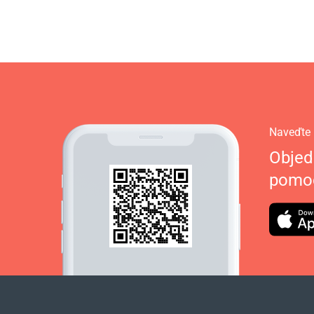
Naveďte 
Objed
pomoc