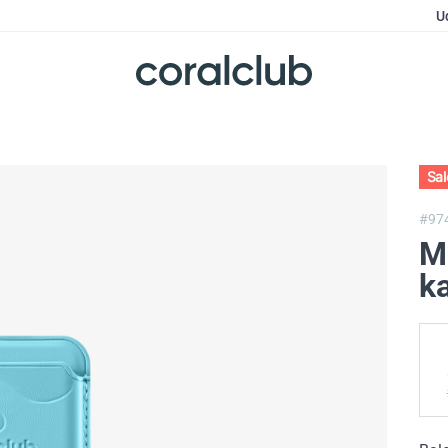
U
Sa
#97
M
k