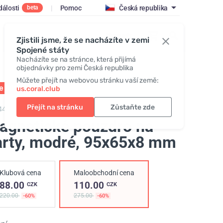
dálosti
|
Pomoc
Česká republika
beta
Vstoupit
Zjistili jsme, že se nacházíte v zemi
Spojené státy
Nacházíte se na stránce, která přijímá
objednávky pro zemi Česká republika
Můžete přejít na webovou stránku vaší země:
le 60%
01 - 31.08
us.coral.club
Přejít na stránku
Zůstaňte zde
446,
Magnetic cardholder "25th anniversary"
agnetické pouzdro na
arty, modré
, 95х65х8 mm
Klubová cena
Maloobchodní cena
88.00
110.00
CZK
CZK
220.00
275.00
-60%
-60%