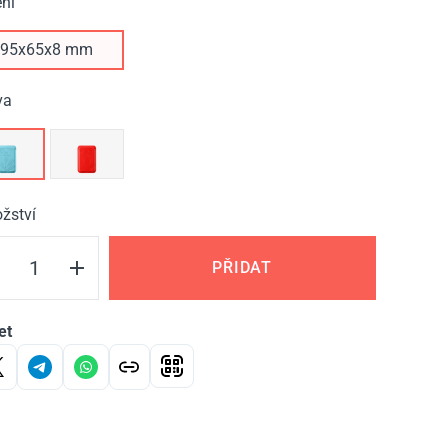
ní
95х65х8 mm
va
žství
PŘIDAT
et