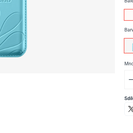
Bale
Bar
Mno
Sdíl