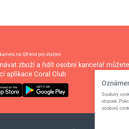
kameru na QR-kód pro stažení
návat zboží a řidít osobní kancelář můžete
i aplikace Coral Club
Oznámen
Soubory cook
stránek. Pok
souborů cook