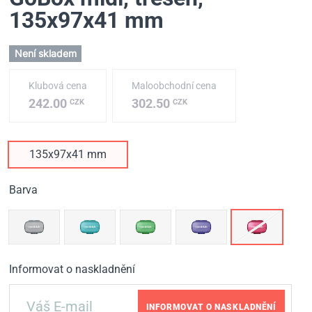
135х97х41 mm
Není skladem
Klubová cena
Maloobchodní cena
242.00
302.50
CZK
CZK
135х97х41 mm
Barva
Informovat o naskladnění
INFORMOVAT O NASKLADNĚNÍ