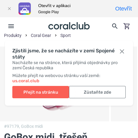
Otevřít v aplikaci
Otevřít
Google Play
Produkty
Coral Gear
Sport
Zjistili jsme, že se nacházíte v zemi Spojené
státy
Nacházíte se na stránce, která přijímá objednávky pro
zemi Česká republika
Můžete přejít na webovou stránku vaší země:
us.coral.club
Přejít na stránku
Zůstaňte zde
#97179,
GoBox midi
GoBox midi, třešeň
,