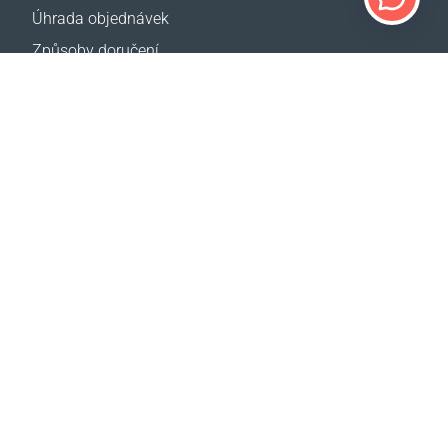
Úhrada objednávek
Způsoby doručení
Vrácení zboží
Kalkulačka doručení
Mapa webové stránky
PODPORA
Kontakty
Pomoc
Kde koupit
NAŠE WEBY
Události
CBA