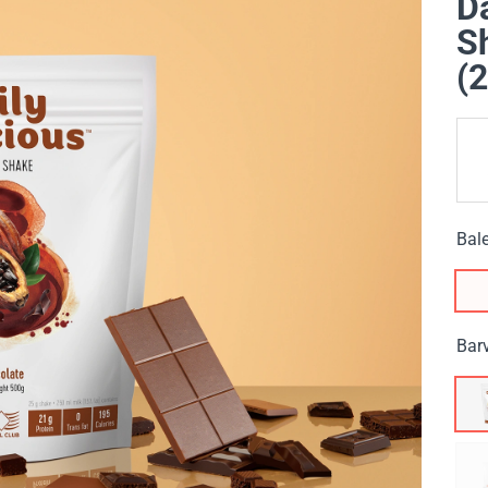
Da
S
(
Bale
Bar