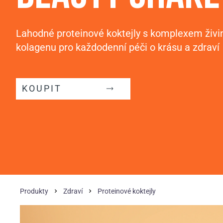
Lahodné proteinové koktejly s komplexem živi
kolagenu pro každodenní péči o krásu a zdraví
KOUPIT
Produkty
Zdraví
Proteinové koktejly