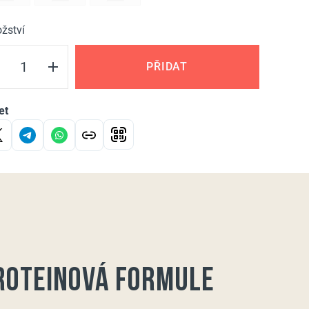
žství
PŘIDAT
et
roteinová formule