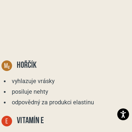
HOŘČÍK
vyhlazuje vrásky
posiluje nehty
odpovědný za produkci elastinu
VITAMÍN E