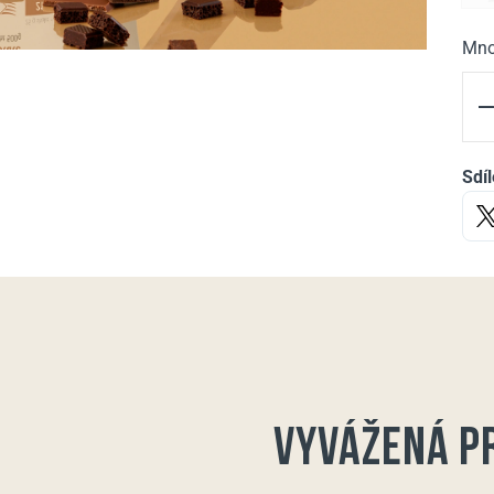
Mno
Sdíl
Vyvážená p