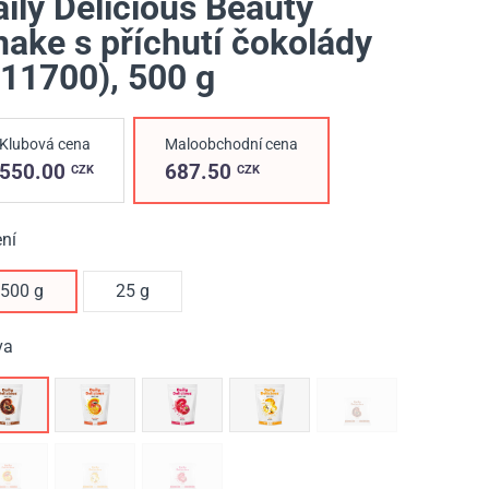
ily Delicious Beauty
hake s příchutí čokolády
211700)
, 500 g
Klubová cena
Maloobchodní cena
550.00
687.50
CZK
CZK
ní
500 g
25 g
va