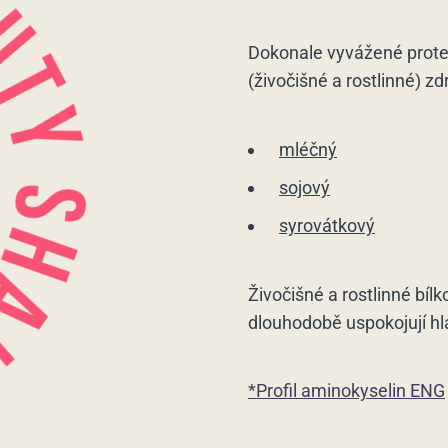
Dokonale vyvážené prote
(živočišné a rostlinné) zdr
mléčný
sojový
syrovátkový
Živočišné a rostlinné bíl
dlouhodobě uspokojují hlad
*Profil aminokyselin ENG