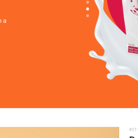
n a
#21