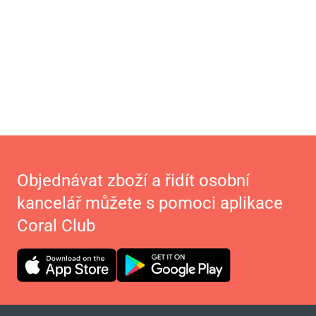
Objednávat zboží a řidít osobní
kancelář můžete s pomoci aplikace
Coral Club