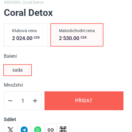
#803500,
Coral Detox
Coral Detox
Klubová cena
Maloobchodní cena
2 024.00
2 530.00
CZK
CZK
Balení
sada
Množství
PŘIDAT
Sdílet