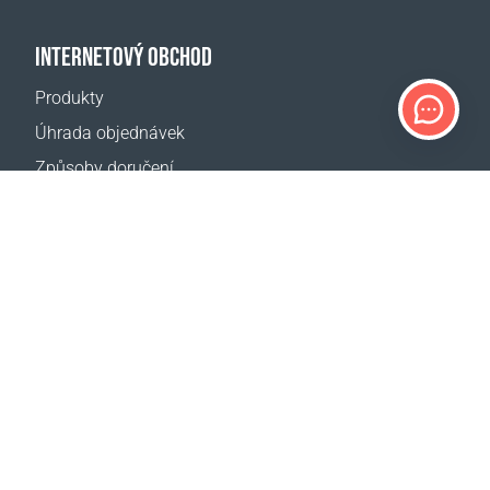
INTERNETOVÝ OBCHOD
Produkty
Úhrada objednávek
Způsoby doručení
Vrácení zboží
Kalkulačka doručení
Mapa webové stránky
PODPORA
Kontakty
Pomoc
Kde koupit