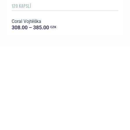
120 KAPSLÍ
1
Coral Vojtěška
C
308.00 – 385.00
CZK