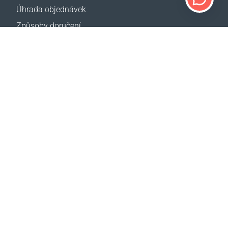
Úhrada objednávek
Způsoby doručení
Vrácení zboží
Kalkulačka doručení
Mapa webové stránky
PODPORA
Kontakty
Pomoc
Kde koupit
NAŠE WEBY
Události
CBA