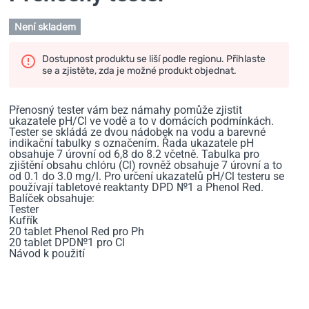
Není skladem
Dostupnost produktu se liší podle regionu. Přihlaste
se a zjistěte, zda je možné produkt objednat.
Přenosný tester vám bez námahy pomůže zjistit
ukazatele pH/Cl ve vodě a to v domácích podmínkách.
Tester se skládá ze dvou nádobek na vodu a barevné
indikační tabulky s označením. Řada ukazatele pH
obsahuje 7 úrovní od 6,8 do 8.2 včetně. Tabulka pro
zjištění obsahu chlóru (Cl) rovněž obsahuje 7 úrovní a to
od 0.1 do 3.0 mg/l. Pro určení ukazatelů pH/Cl testeru se
používají tabletové reaktanty DPD №1 a Phenol Red.
Balíček obsahuje:
Tester
Kufřík
20 tablet Phenol Red pro Ph
20 tablet DPD№1 pro Cl
Návod k použití