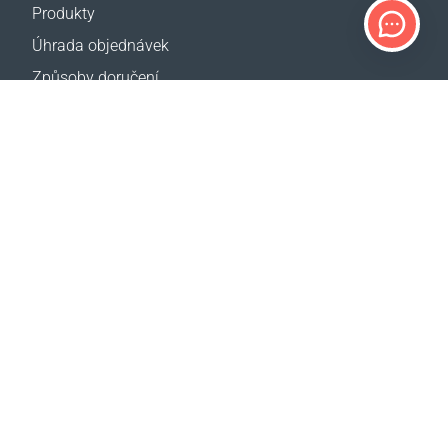
Produkty
Úhrada objednávek
Způsoby doručení
Vrácení zboží
Kalkulačka doručení
Mapa webové stránky
PODPORA
Kontakty
Pomoc
Kde koupit
NAŠE WEBY
Události