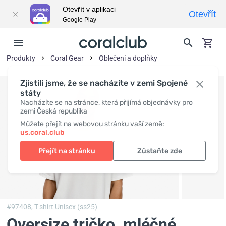
Otevřít v aplikaci
Otevřít
Google Play
Produkty
Coral Gear
Oblečení a doplňky
Zjistili jsme, že se nacházíte v zemi Spojené
státy
Nacházíte se na stránce, která přijímá objednávky pro
zemi Česká republika
Můžete přejít na webovou stránku vaší země:
us.coral.club
Přejít na stránku
Zůstaňte zde
#97408,
T-shirt Unisex (ss25)
Oversize tričko, mléčné
,