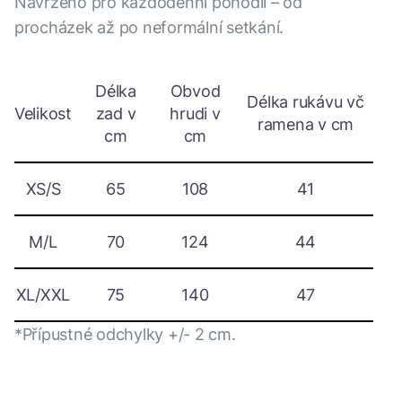
Navrženo pro každodenní pohodlí – od
procházek až po neformální setkání.
Délka
Obvod
Délka rukávu vč
Velikost
zad v
hrudi v
ramena v cm
cm
cm
XS/S
65
108
41
M/L
70
124
44
XL/XXL
75
140
47
*Přípustné odchylky +/- 2 cm.