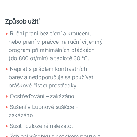
Způsob užití
Ruční praní bez tření a kroucení,
nebo praní v pračce na ruční či jemný
program při minimálních otáčkách
(do 800 ot/min) a teplotě 30 °C.
Neprat s prádlem kontrastních
barev a nedoporučuje se používat
práškové čisticí prostředky.
Odstřeďování – zakázáno.
Sušení v bubnové sušičce –
zakázáno.
Sušit rozložené naležato.
Žehlení výrobků s potiskem pouze z