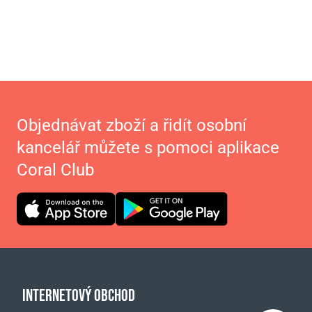
Objednávat zboží a řidít osobní
kancelář můžete s pomoci aplikace
Coral Club
INTERNETOVÝ OBCHOD