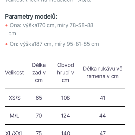
Parametry modelů:
Ona: výška170 cm, míry 78-58-88
cm
On: výška187 cm, míry 95-81-85 cm
Délka
Obvod
Délka rukávu vč
Velikost
zad v
hrudi v
ramena v cm
cm
cm
XS/S
65
108
41
M/L
70
124
44
XL/XXL
75
140
47