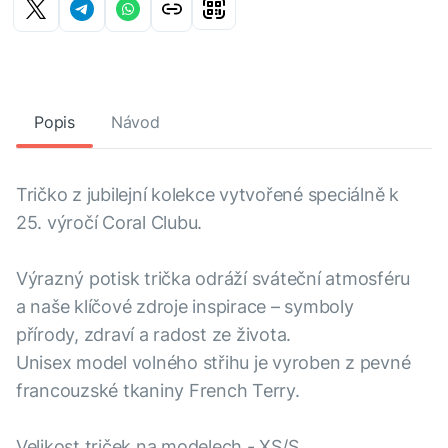
Popis
Návod
Tričko z jubilejní kolekce vytvořené speciálně k
25. výročí Coral Clubu.
Výrazný potisk trička odráží sváteční atmosféru
a naše klíčové zdroje inspirace – symboly
přírody, zdraví a radost ze života.
Unisex model volného střihu je vyroben z pevné
francouzské tkaniny French Terry.
Velikost triček na modelech - XS/S.