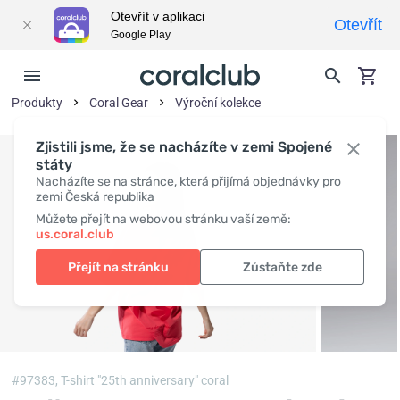
Otevřít v aplikaci
Otevřít
Google Play
Produkty
Coral Gear
Výroční kolekce
Zjistili jsme, že se nacházíte v zemi Spojené
státy
Nacházíte se na stránce, která přijímá objednávky pro
zemi Česká republika
Můžete přejít na webovou stránku vaší země:
us.coral.club
Přejít na stránku
Zůstaňte zde
#97383,
T-shirt "25th anniversary" coral