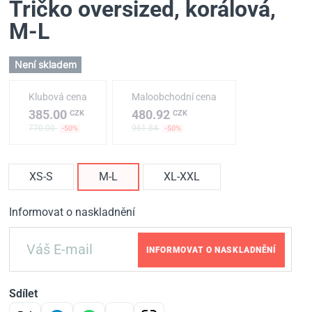
Tričko oversized, korálová
,
M-L
Není skladem
Klubová cena
Maloobchodní cena
385.00
480.92
CZK
CZK
770.00
961.84
-50%
-50%
XS-S
M-L
XL-XXL
Informovat o naskladnění
INFORMOVAT O NASKLADNĚNÍ
Sdílet