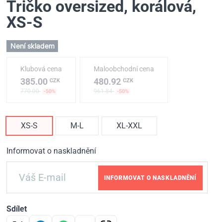
Tričko oversized, korálová
,
XS-S
Není skladem
Klubová cena
Maloobchodní cena
385.00
480.92
CZK
CZK
770.00
961.84
-50%
-50%
XS-S
M-L
XL-XXL
Informovat o naskladnění
INFORMOVAT O NASKLADNĚNÍ
Sdílet