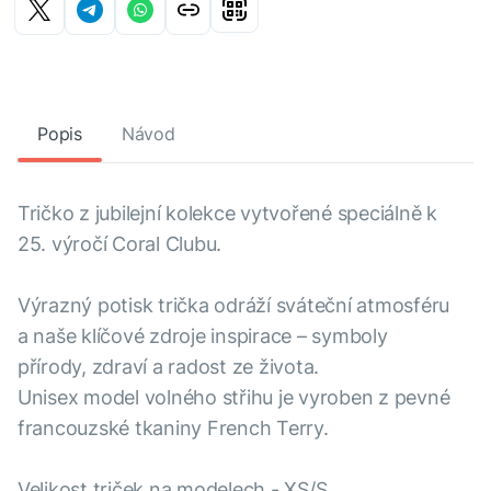
Popis
Návod
Tričko z jubilejní kolekce vytvořené speciálně k
25. výročí Coral Clubu.
Výrazný potisk trička odráží sváteční atmosféru
a naše klíčové zdroje inspirace – symboly
přírody, zdraví a radost ze života.
Unisex model volného střihu je vyroben z pevné
francouzské tkaniny French Terry.
Velikost triček na modelech - XS/S.