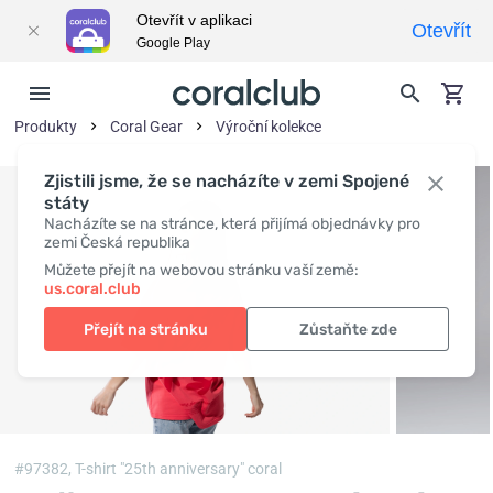
Otevřít v aplikaci
Otevřít
Google Play
Produkty
Coral Gear
Výroční kolekce
Zjistili jsme, že se nacházíte v zemi Spojené
státy
Nacházíte se na stránce, která přijímá objednávky pro
zemi Česká republika
Můžete přejít na webovou stránku vaší země:
us.coral.club
Přejít na stránku
Zůstaňte zde
#97382,
T-shirt "25th anniversary" coral