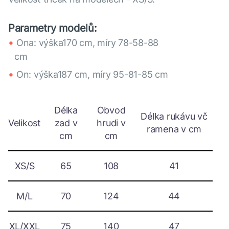
Parametry modelů:
Ona: výška170 cm, míry 78-58-88
cm
On: výška187 cm, míry 95-81-85 cm
Délka
Obvod
Délka rukávu vč
Velikost
zad v
hrudi v
ramena v cm
cm
cm
XS/S
65
108
41
M/L
70
124
44
XL/XXL
75
140
47