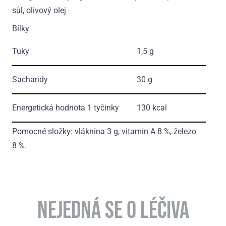
sůl, olivový olej
Bílky
Tuky
1,5 g
Sacharidy
30 g
Energetická hodnota 1 tyčinky
130 kcal
Pomocné složky: vláknina 3 g, vitamin A 8 %, železo
8 %.
NEJEDNÁ SE O LÉČIVA