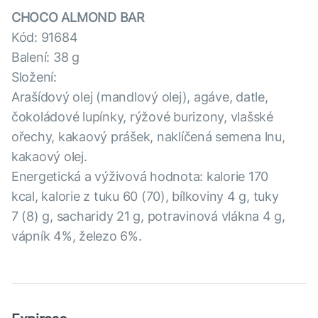
CHOCO ALMOND BAR
Kód: 91684
Balení: 38 g
Složení:
Arašídový olej (mandlový olej), agáve, datle,
čokoládové lupínky, rýžové burizony, vlašské
ořechy, kakaový prášek, naklíčená semena lnu,
kakaový olej.
Energetická a výživová hodnota: kalorie 170
kcal, kalorie z tuku 60 (70), bílkoviny 4 g, tuky
7 (8) g, sacharidy 21 g, potravinová vlákna 4 g,
vápník 4%, železo 6%.