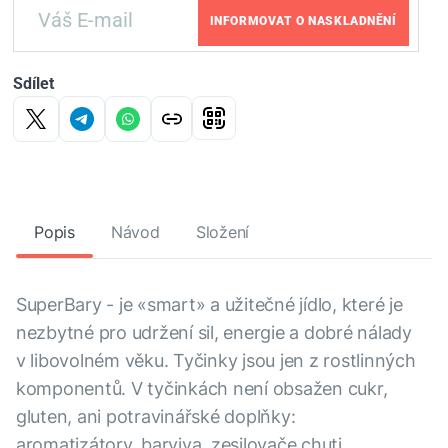
INFORMOVAT O NASKLADNĚNÍ
Sdílet
Popis
Návod
Složení
SuperBary - je «smart» a užitečné jídlo, které je
nezbytné pro udržení sil, energie a dobré nálady
v libovolném věku. Tyčinky jsou jen z rostlinných
komponentů. V tyčinkách není obsažen cukr,
gluten, ani potravinářské doplňky:
aromatizátory, barviva, zesilovače chuti.