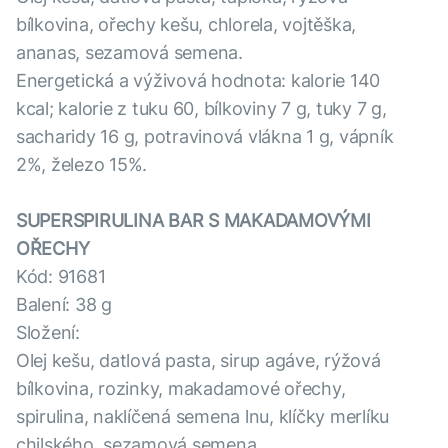
bílkovina, ořechy kešu, chlorela, vojtěška,
ananas, sezamová semena.
Energetická a výživová hodnota: kalorie 140
kcal; kalorie z tuku 60, bílkoviny 7 g, tuky 7 g,
sacharidy 16 g, potravinová vlákna 1 g, vápník
2%, železo 15%.
SUPERSPIRULINA BAR S MAKADAMOVÝMI
OŘECHY
Kód: 91681
Balení: 38 g
Složení:
Olej kešu, datlová pasta, sirup agáve, rýžová
bílkovina, rozinky, makadamové ořechy,
spirulina, naklíčená semena lnu, klíčky merlíku
chilského, sezamová semena.