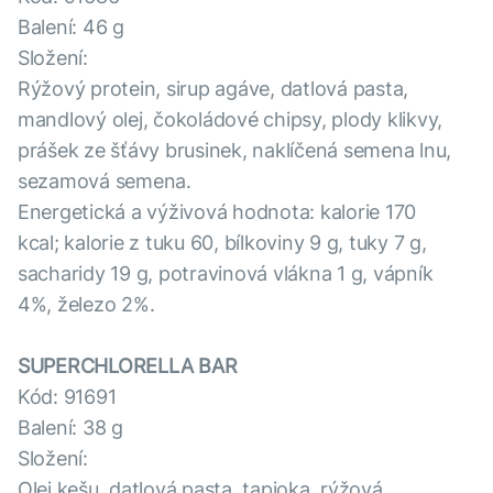
Balení: 46 g
Složení:
Rýžový protein, sirup agáve, datlová pasta,
mandlový olej, čokoládové chipsy, plody klikvy,
prášek ze šťávy brusinek, naklíčená semena lnu,
sezamová semena.
Energetická a výživová hodnota: kalorie 170
kcal; kalorie z tuku 60, bílkoviny 9 g, tuky 7 g,
sacharidy 19 g, potravinová vlákna 1 g, vápník
4%, železo 2%.
SUPERCHLORELLA BAR
Kód: 91691
Balení: 38 g
Složení:
Olej kešu, datlová pasta, tapioka, rýžová