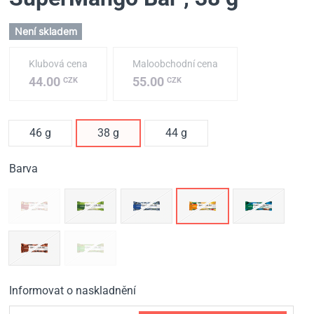
Není skladem
Klubová cena
Maloobchodní cena
44.00
55.00
CZK
CZK
46 g
38 g
44 g
Barva
Informovat o naskladnění