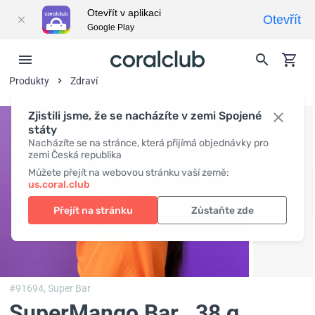
Otevřít v aplikaci
Otevřít
Google Play
Produkty
Zdraví
Zjistili jsme, že se nacházíte v zemi Spojené
státy
Nacházíte se na stránce, která přijímá objednávky pro
zemi Česká republika
Můžete přejít na webovou stránku vaší země:
us.coral.club
Přejít na stránku
Zůstaňte zde
#91694,
Super Bar
SuperMango Bar
, 38 g