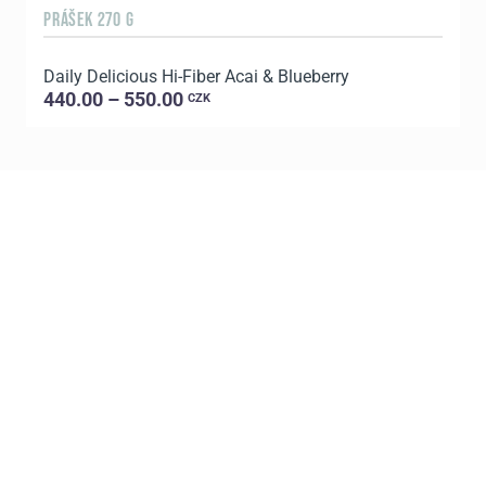
PRÁŠEK 270 G
2
Daily Delicious Hi-Fiber Acai & Blueberry
440.00 – 550.00
CZK