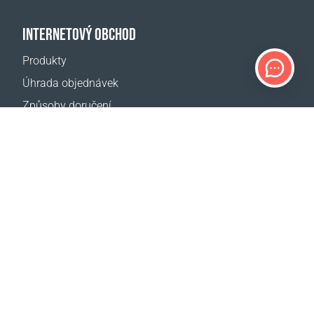
INTERNETOVÝ OBCHOD
Produkty
Úhrada objednávek
Způsoby doručení
Vrácení zboží
Kalkulačka doručení
Mapa webové stránky
PODPORA
Kontakty
Pomoc
Kde koupit