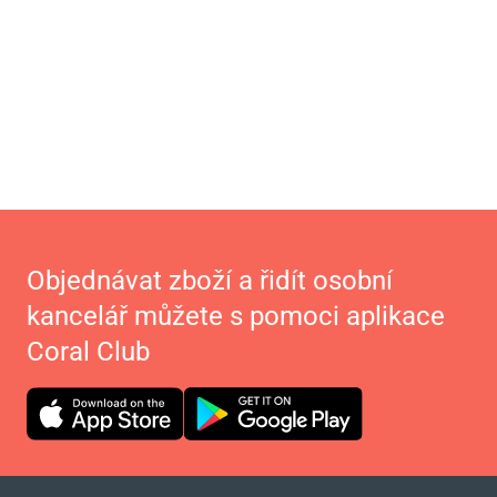
Objednávat zboží a řidít osobní
kancelář můžete s pomoci aplikace
Coral Club