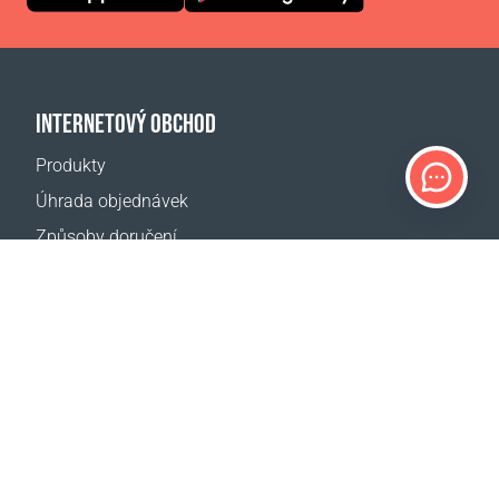
INTERNETOVÝ OBCHOD
Produkty
Úhrada objednávek
Způsoby doručení
Vrácení zboží
Kalkulačka doručení
Mapa webové stránky
PODPORA
Kontakty
Pomoc