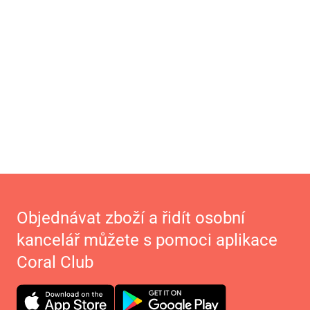
Objednávat zboží a řidít osobní
kancelář můžete s pomoci aplikace
Coral Club