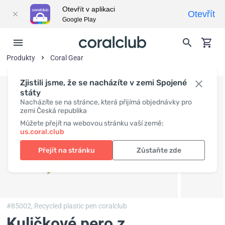
Otevřít v aplikaci
Otevřít
Google Play
Produkty
Coral Gear
Zjistili jsme, že se nacházíte v zemi Spojené
státy
Nacházíte se na stránce, která přijímá objednávky pro
zemi Česká republika
Můžete přejít na webovou stránku vaší země:
us.coral.club
Přejít na stránku
Zůstaňte zde
#85002,
Recycled plastic pen coralclub
Kuličkové pero z