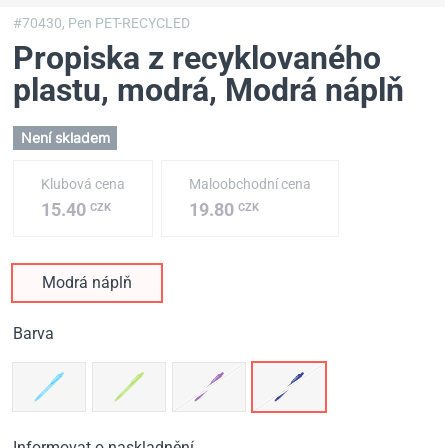
#70430,
Pen PET-RECYCLED
Propiska z recyklovaného
plastu, modrá
, Modrá náplň
Není skladem
Klubová cena
Maloobchodní cena
15.40
19.80
CZK
CZK
Modrá náplň
Barva
Informovat o naskladnění