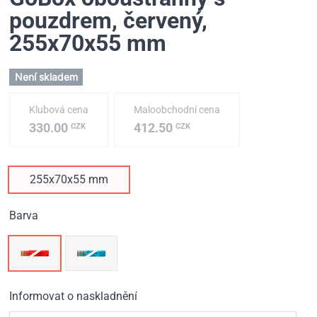
pouzdrem, červený
,
255х70х55 mm
Není skladem
Klubová cena
Maloobchodní cena
330.00
412.50
CZK
CZK
255х70х55 mm
Barva
Informovat o naskladnění