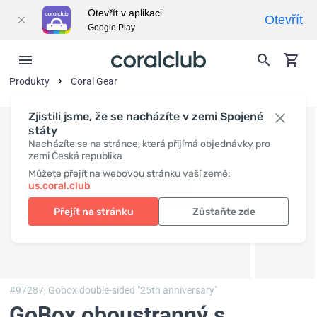
Otevřít v aplikaci
Otevřít
Google Play
Produkty
Coral Gear
Zjistili jsme, že se nacházíte v zemi Spojené
státy
Nacházíte se na stránce, která přijímá objednávky pro
zemi Česká republika
Můžete přejít na webovou stránku vaší země:
us.coral.club
Přejít na stránku
Zůstaňte zde
#97287,
Gobox double-sided "25th anniversary"
GoBox oboustranný s