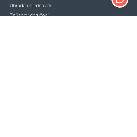
Úhrada objednávek
Způsoby doručení
Vrácení zboží
Kalkulačka doručení
Mapa webové stránky
PODPORA
Kontakty
Pomoc
Kde koupit
NAŠE WEBY
Události
CBA