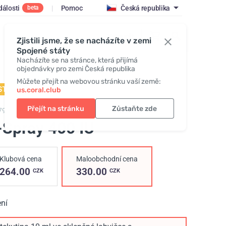
dálosti
|
Pomoc
Česká republika
beta
Vstoupit
Zjistili jsme, že se nacházíte v zemi
Spojené státy
Nacházíte se na stránce, která přijímá
objednávky pro zemi Česká republika
Můžete přejít na webovou stránku vaší země:
STSELLER
us.coral.club
Přejít na stránku
Zůstaňte zde
79,
D-Spray 400
-Spray 400 IU
Klubová cena
Maloobchodní cena
264.00
330.00
CZK
CZK
ní