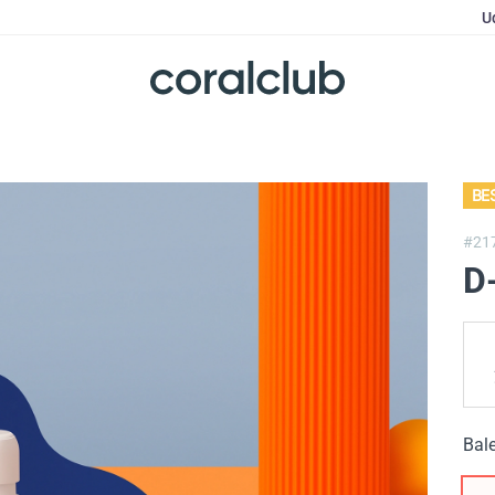
U
BE
#21
D
Bale