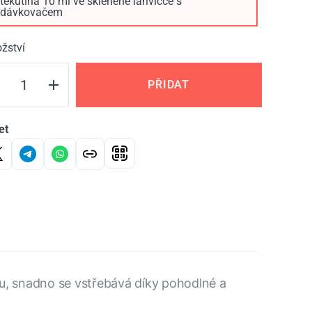
tekutina 10 ml ve skleněné lahvičce s
dávkovačem
žství
PŘIDAT
et
u, snadno se vstřebává díky pohodlné a