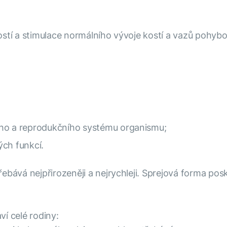
ostí a stimulace normálního vývoje kostí a vazů pohyb
ího a reprodukčního systému organismu;
ých funkcí.
ebává nejpřirozeněji a nejrychleji. Sprejová forma pos
í celé rodiny: