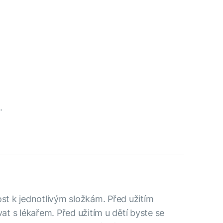
.
ost k jednotlivým složkám. Před užitím
t s lékařem. Před užitím u dětí byste se