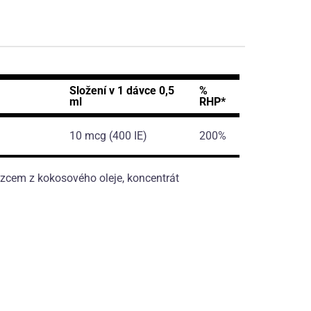
Složení v 1 dávce 0,5
%
ml
RHP*
10 mcg (400 IE)
200%
ězcem z kokosového oleje, koncentrát