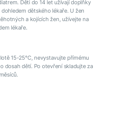
iatrem. Děti do 14 let užívají doplňky
d dohledem dětského lékaře. U žen
těhotných a kojících žen, užívejte na
dem lékaře.
eplotě 15-25°C, nevystavujte přímému
o dosah dětí. Po otevření skladujte za
měsíců.