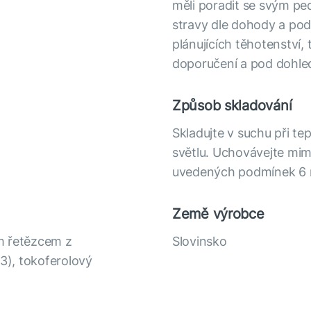
.
měli poradit se svým ped
stravy dle dohody a po
plánujících těhotenství, 
doporučení a pod dohle
Způsob skladování
Skladujte v suchu při t
světlu. Uchovávejte mim
uvedených podmínek 6 
Země výrobce
ým řetězcem z
Slovinsko
D3), tokoferolový