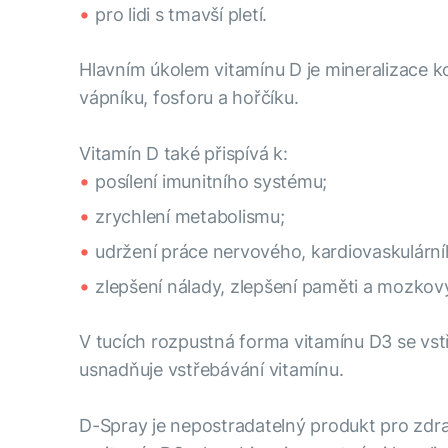
pro lidi s tmavší pletí.
Hlavním úkolem vitamínu D je mineralizace k
vápníku, fosforu a hořčíku.
Vitamín D také přispívá k:
posílení imunitního systému;
zrychlení metabolismu;
udržení práce nervového, kardiovaskulárn
zlepšení nálady, zlepšení paměti a mozkov
V tucích rozpustná forma vitamínu D3 se vstř
usnadňuje vstřebávání vitamínu.
D-Spray je nepostradatelný produkt pro zdrav