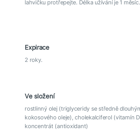
lahvičku protřepejte. Délka užívání je 1 měsíc
Expirace
2 roky.
Ve složení
rostlinný olej (triglyceridy se středně dlouh
kokosového oleje), cholekalciferol (vitamín 
koncentrát (antioxidant)