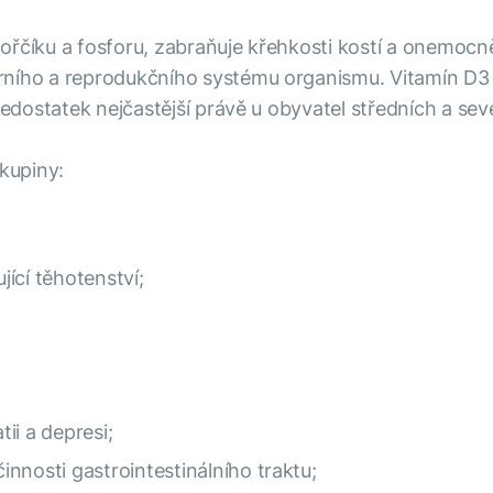
řčíku a fosforu, zabraňuje křehkosti kostí a onemocněn
rního a reprodukčního systému organismu. Vitamín D3 
 nedostatek nejčastější právě u obyvatel středních a se
skupiny:
jící těhotenství;
tii a depresi;
nnosti gastrointestinálního traktu;