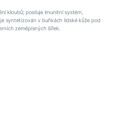
í kloubů; posiluje imunitní systém,
je syntetizován v buňkách lidské kůže pod
verních zeměpisných šířek.