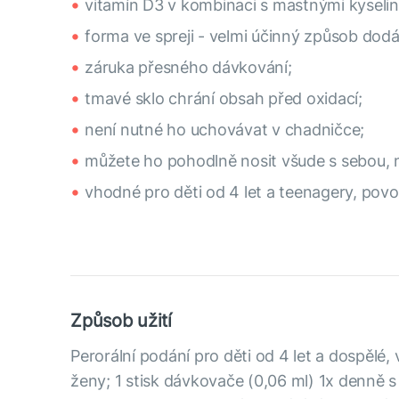
vitamín D3 v kombinaci s mastnými kyselin
forma ve spreji - velmi účinný způsob dod
záruka přesného dávkování;
tmavé sklo chrání obsah před oxidací;
není nutné ho uchovávat v chadničce;
můžete ho pohodlně nosit všude s sebou, ne
vhodné pro děti od 4 let a teenagery, po
Způsob užití
Perorální podání pro děti od 4 let a dospělé, 
ženy; 1 stisk dávkovače (0,06 ml) 1x denně s