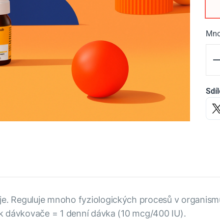
Mno
Sdíl
eje. Reguluje mnoho fyziologických procesů v organism
isk dávkovače = 1 denní dávka (10 mcg/400 IU).