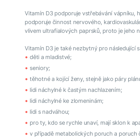
Vitamín D3 podporuje vstřebávání vápníku, ho
podporuje činnost nervového, kardiovaskulá
vlivem ultrafialových paprsků, proto je jeho
Vitamín D3 je také nezbytný pro následující 
děti a mladistvé;
seniory;
těhotné a kojící ženy, stejně jako páry plánu
lidi náchylné k častým nachlazením;
lidi náchylné ke zlomeninám;
lidi s nadváhou;
pro ty, kdo se rychle unaví, mají sklon k apa
v případě metabolických poruch a poruch či