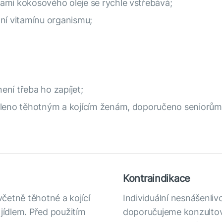
ami kokosového oleje se rychle vstřebává;
ání vitamínu organismu;
ní třeba ho zapíjet;
voleno těhotným a kojícím ženám, doporučeno seniorům
Kontraindikace
včetně těhotné a kojící
Individuální nesnášenliv
 jídlem. Před použitím
doporučujeme konzultova