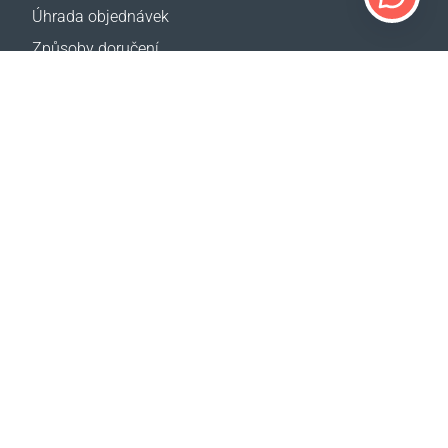
Úhrada objednávek
Způsoby doručení
Vrácení zboží
Kalkulačka doručení
Mapa webové stránky
PODPORA
Kontakty
Pomoc
Kde koupit
NAŠE WEBY
Události
CBA