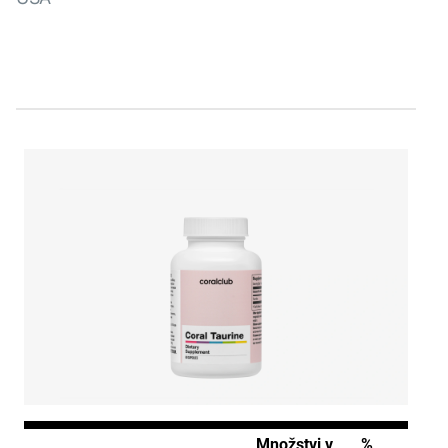
Množstvi v
%