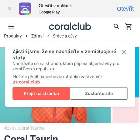
Otevřít v aplikaci
Otevřít
Google Play
Produkty
Zdraví
Srdce a cévy
Zjistili jsme, že se nacházíte v zemi Spojené
státy
Nacházíte se na stránce, která přijímá objednávky pro
zemi Česká republika
Můžete přejít na webovou stránku vaší země:
us.coral.club
Přejít na stránku
Zůstaňte zde
#2101,
Coral Taurine
Coral Taurin