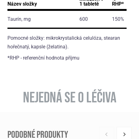
Název složky
1 tabletě
RHP*
Taurín, mg
600
150%
Pomocné složky: mikrokrystalická celulóza, stearan
hořečnatý, kapsle (želatina).
*RHP - referenční hodnota příjmu
NEJEDNÁ SE O LÉČIVA
PODOBNÉ PRODUKTY