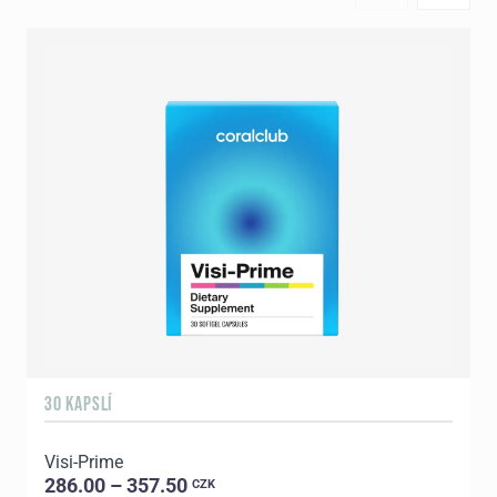
30 KAPSLÍ
1
Visi-Prime
C
286.00 – 357.50
CZK